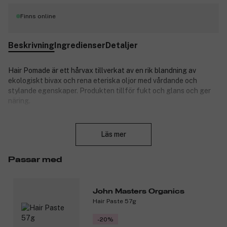
Finns online
Beskrivning
Ingredienser
Detaljer
Hair Pomade är ett hårvax tillverkat av en rik blandning av
ekologiskt bivax och rena eteriska oljor med vårdande och
stylande egenskaper. Produkten tillför fukt och glans och ger
näring.
Passar alla hårtyper. Kan även användas till långt hår för att
Stäng
kontrollera friss.
Läs mer
Kan även användas som handkräm och till att återfukta
nagelbanden.
Passar med
Användning:
Applicera i vått eller torrt hår
John Masters Organics
Krama in i håret
Hair Paste 57g
Styla som du vill
-20%