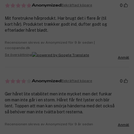
0
Bekräftad köpare
Anonymized
Mit foretrukne hårprodukt. Har brugt det i flere år (til
kort hår). Produktet trækker godt ind, dufter godt og
efterlader håret blødt.
Recensionen skrevs av Anonymized för 9 år sedan |
cocopanda.dk
Se översättning
Anmäl
0
Bekräftad köpare
Anonymized
Ger håret lite stabilitet men inte mycket men det funkar
om man inte går i en storm. Håret får fint lyster och blir
lent. Toppen att man kan smörja händerna med det också
så behöver man inte tvätta bort resterna.
Recensionen skrevs av Anonymized för 9 år sedan
Anmäl