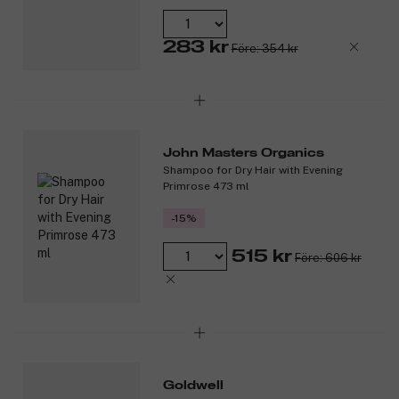
John Masters Organics produkter innehåller ekologiska
ingredienser som inte testats på djur.
283 kr
Produktnummer:
3017912
Före: 354 kr
John Masters Organics
Shampoo for Dry Hair with Evening
Primrose 473 ml
-15%
515 kr
Före: 606 kr
Goldwell