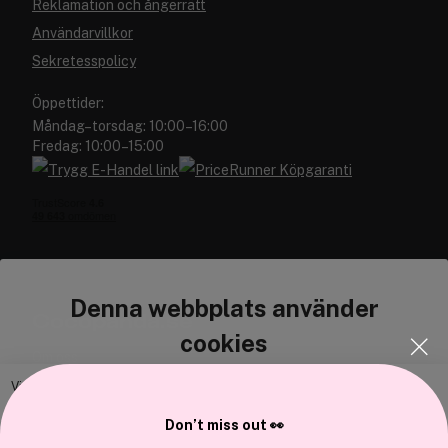
Reklamation och ångerrätt
Användarvillkor
Sekretesspolicy
Öppettider:
Måndag–torsdag: 10:00–16:00
Fredag: 10:00–15:00
Denna webbplats använder
Cocopanda.se
cookies
Om oss
Bli medlem
Vi använder enhetsidentifierare för att anpassa innehållet och
annonserna till användarna, tillhandahålla funktioner för sociala medier
Samarbeta med oss
Don’t miss out 👀
och analysera vår trafik. Vi vidarebefordrar även sådana identifierare