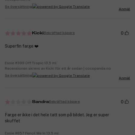
Se översättning
Anmäl
0
Bekräftad köpare
Kicki
Superfin farge ❤️
Essie #399 Off Tropic 13,5 ml
Recensionen skrevs av Kicki för ett år sedan | cocopanda.no
Se översättning
Anmäl
0
Bekräftad köpare
Sandra
Farge er ikke i det hele tatt som på bildet. Jeg er super
skuffet
Essie #857 Pencil Me In 13,5 ml