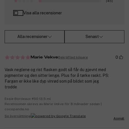
(45)
Visa alla recensioner
Alla recensioner
Senast
0
Bekräftad köpare
Marie Vekve
Vask neglene og rist flasken godt så får du gjevnt med
pigmenter og den sitter lenge. Plus for å tørke raskt. PS:
Fargen er ikke like dyp vinrød som på bildet som jeg
trodde
Essie Bordeaux #50 13,5 ml
Recensionen skrevs av Marie Vekve för 8 månader sedan |
cocopanda.no
Se översättning
Anmäl