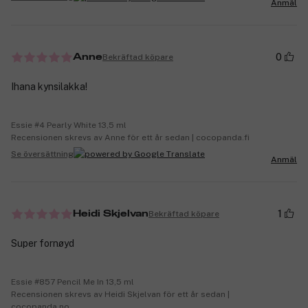
Anmäl
0
Bekräftad köpare
Anne
Ihana kynsilakka!
Essie #4 Pearly White 13,5 ml
Recensionen skrevs av Anne för ett år sedan | cocopanda.fi
Se översättning
Anmäl
1
Bekräftad köpare
Heidi Skjelvan
Super fornøyd
Essie #857 Pencil Me In 13,5 ml
Recensionen skrevs av Heidi Skjelvan för ett år sedan |
cocopanda.no