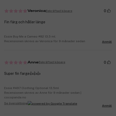
0
Bekräftad köpare
Veronica
Fin färg och håller länge
Essie Buy Me a Cameo #82 13,5 ml.
Recensionen skrevs av Veronica för 9 månader sedan
Anmäl
0
Bekräftad köpare
Anne
Super fin farge👍👍👍
Essie #497 Clothing Optional 13,5ml
Recensionen skrevs av Anne för 9 månader sedan |
cocopanda.no
Se översättning
Anmäl