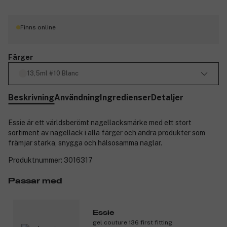
Finns online
Färger
13,5ml #10 Blanc
Beskrivning
Användning
Ingredienser
Detaljer
Essie är ett världsberömt nagellacksmärke med ett stort
sortiment av nagellack i alla färger och andra produkter som
främjar starka, snygga och hälsosamma naglar.
Produktnummer:
3016317
Passar med
Essie
gel couture 136 first fitting