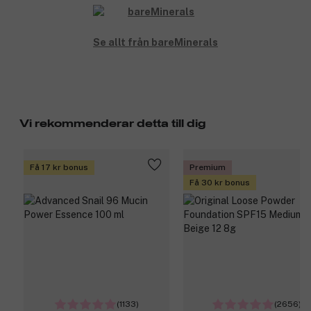
Passar bra ihop med alla bareMinerals foundations.
Därför kommer du att älska den:
Se allt från bareMinerals
Filterliknande, soft-focus finish.
Ingen flashback på foton.
Dermatologtestad.
Hypoallergenisk.
Icke komedogen.
Vi rekommenderar detta till dig
Vegansk.
Ren -talc-fri + formulerad utan parabener, formaldehyd,
gluten, syntetisk doft, PEG och mer.
Få 17 kr bonus
Premium
Få 30 kr bonus
Fri från:
Parabenfri, Glutenfri, Talkfri, Syntetisk doftfri, PEG-fri,
Trädnötsfri, SLS-fri
Produktnummer:
3014880
(1133)
(2656)