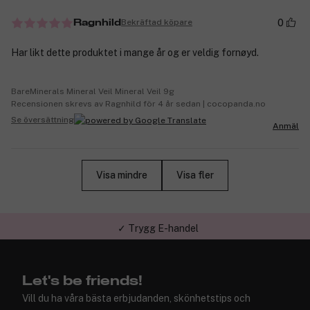
0
Bekräftad köpare
Ragnhild
Har likt dette produktet i mange år og er veldig fornøyd.
BareMinerals Mineral Veil Mineral Veil 9g
Recensionen skrevs av Ragnhild för 4 år sedan | cocopanda.no
Se översättning
Anmäl
Visa mindre
Visa fler
✓ Trygg E-handel
Let's be friends!
Vill du ha våra bästa erbjudanden, skönhetstips och