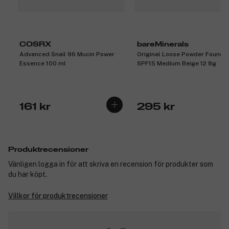
COSRX
bareMinerals
Advanced Snail 96 Mucin Power
Original Loose Powder Founda
Essence 100 ml
SPF15 Medium Beige 12 8g
161 kr
295 kr
Produktrecensioner
Vänligen logga in för att skriva en recension för produkter som
du har köpt.
Villkor för produktrecensioner