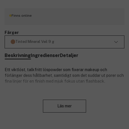
Finns online
Färger
Tinted Mineral Veil 9 g
Beskrivning
Ingredienser
Detaljer
Ett viktlöst, talkfritt löspowder som fixerar makeup och
förlänger dess hållbarhet, samtidigt som det suddar ut porer och
fina linjer för en finish med mjuk fokus utan flashback.
Vad gör den:
Stäng
Läs mer
Fixerar makeupen och förlänger hållbarheten.
Minimerar utseendet av porer och fina linjer.
Absorberar överflödig olja.
Ger en naturlig 'airbrushed' finish.