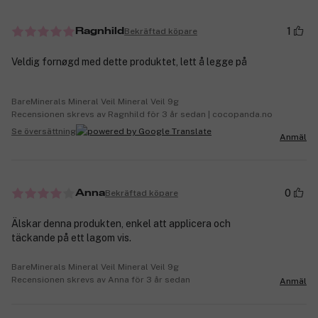
1
Bekräftad köpare
Ragnhild
Veldig fornøgd med dette produktet, lett å legge på
BareMinerals Mineral Veil Mineral Veil 9g
Recensionen skrevs av Ragnhild för 3 år sedan | cocopanda.no
Se översättning
Anmäl
0
Bekräftad köpare
Anna
Älskar denna produkten, enkel att applicera och
täckande på ett lagom vis.
BareMinerals Mineral Veil Mineral Veil 9g
Recensionen skrevs av Anna för 3 år sedan
Anmäl