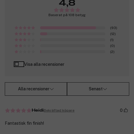
4,8
Baserat på 108 betyg
(93)
(12)
(1)
(0)
(2)
Visa alla recensioner
Alla recensioner
Senast
0
Bekräftad köpare
Heidi
Fantastisk fin finish!