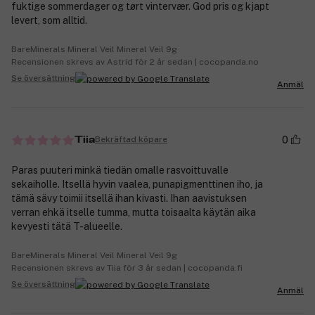
fuktige sommerdager og tørt vintervær. God pris og kjapt
levert, som alltid.
BareMinerals Mineral Veil Mineral Veil 9g
Recensionen skrevs av Astrid för 2 år sedan | cocopanda.no
Se översättning
Anmäl
0
Bekräftad köpare
Tiia
Paras puuteri minkä tiedän omalle rasvoittuvalle
sekaiholle. Itsellä hyvin vaalea, punapigmenttinen iho, ja
tämä sävy toimii itsellä ihan kivasti. Ihan aavistuksen
verran ehkä itselle tumma, mutta toisaalta käytän aika
kevyesti tätä T-alueelle.
BareMinerals Mineral Veil Mineral Veil 9g
Recensionen skrevs av Tiia för 3 år sedan | cocopanda.fi
Se översättning
Anmäl