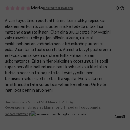
0
Bekräftad köpare
Maria
Aivan täydellinen puuteri! Piti melkein nelikymppiseksi
elää ennen kuin löysin puuterin joka todella pitää ihon
mattana aamusta iltaan. Olen aina luullut että ihotyyppini
vain rasvoittuu niin paljon päivän aikana, tai että
meikkipohjani on vääränlainen, että mikään puuteri ei
pidä. Vaan tämä tuote sen teki. Aamulla kevyt puuterointi
ja työpäivän jälkeen pärstä ei kiillä yhtään, aivan
uskomatonta. Erittäin hienojakoinen koostumus, ja sopii
super-herkälle iholleni mainiosti, koska ei sisällä mitään
turhia ainesosia tai hajusteita. Levittyy silkkisen
tasaisesti sekä siveltimellä että vipalla. Hinta alkuun
hirvitti, mutta tätä kuluu tosi vähän kerrallaan. On kyllä
ihan joka pennin arvoinen!
BareMinerals Mineral Veil Mineral Veil 9g
Recensionen skrevs av Maria för 3 år sedan | cocopanda.fi
Se översättning
Anmäl