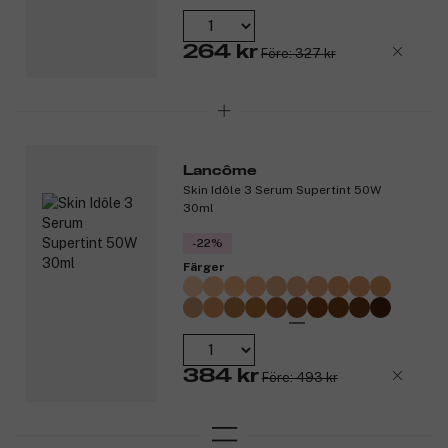
264 kr
Före: 327 kr
Lancôme
Skin Idôle 3 Serum Supertint 50W
30ml
-22%
Färger
384 kr
Före: 493 kr