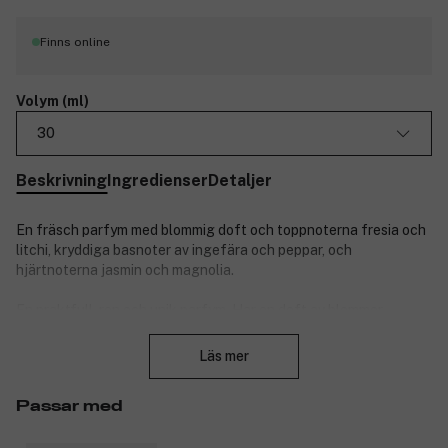
Finns online
Volym (ml)
30
Beskrivning
Ingredienser
Detaljer
En fräsch parfym med blommig doft och toppnoterna fresia och
litchi, kryddiga basnoter av ingefära och peppar, och
hjärtnoterna jasmin och magnolia.
En praktfull, ren och unik parfym. Har en doft av blommor,
Stäng
kryddor och gräs som väcker sinnena. Doften ger harmoniska
och romantiska associationer. Den kvardröjande doften gör att
Läs mer
du känner dig fräsch hela dagen.
Passar med
Passar för både romantiskt och dagligt bruk.
Produktnummer:
3013947