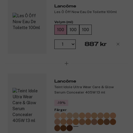
Lancôme
Les Ô Ôff Now Eau De Toilette 100ml
Volym (ml)
100
100
100
887 kr
Lancôme
Teint Idole Ultra Wear Care & Glow
Serum Concealer 405W 13 ml
-19%
Färger