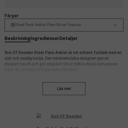
Färger
Steel Paris Anklet Plain Silver Onesize
Beskrivning
Ingredienser
Detaljer
Snö Of Sweden Steel Paris Anklet är ett stilrent fotlänk med en
slät och smidig kedja. Den minimalistiska designen ger en
elegant touch och gör smycket till en tidlös detalj som passar
både till vardags och speciella tillfällen.
Produktnummer:
3353588
Stäng
Läs mer