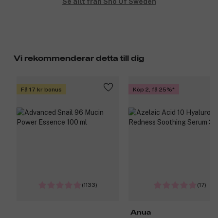
Se allt från Snö Of Sweden
Vi rekommenderar detta till dig
Få 17 kr bonus
Köp 2, få 25%
(1133)
(17)
Anua