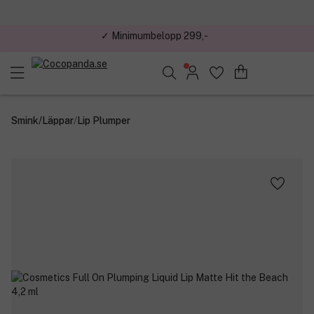
✓ Minimumbelopp 299,-
✓ Handla. Samla poäng. Få belöningar.
Sök bland 25.254 produkter..
Smink
/
Läppar
/
Lip Plumper