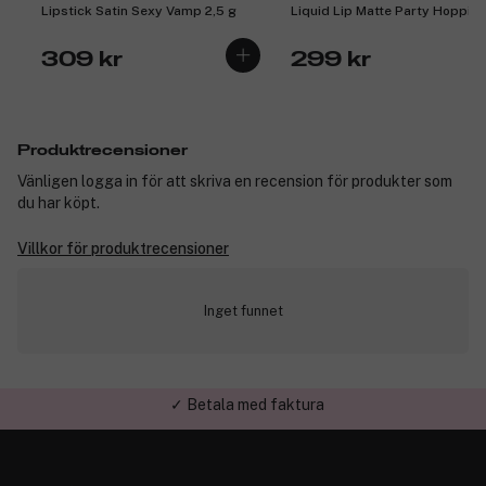
Lipstick Satin Sexy Vamp 2,5 g
Liquid Lip Matte Party Hoppin
4,2 ml
309 kr
299 kr
Produktrecensioner
Vänligen logga in för att skriva en recension för produkter som
du har köpt.
Villkor för produktrecensioner
Inget funnet
✓ Betala med faktura
✓ Trygg E-handel