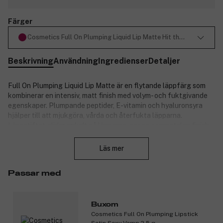
Färger
Cosmetics Full On Plumping Liquid Lip Matte Hit the Beach 4,2 ml
Beskrivning
Användning
Ingredienser
Detaljer
Full On Plumping Liquid Lip Matte är en flytande läppfärg som
kombinerar en intensiv, matt finish med volym- och fuktgivande
egenskaper. Plumpande peptider, E-vitamin och hyaluronsyra
hjälper till att mjukgöra, vårda och återfukta läpparna.
Läppstiftet glider enkelt på läpparna, ger en sammetslen finish
Stäng
och doftar härligt av sockersöt vanilj. Finns i en rad vackra
nyanser som passar alla humör, tillfällen och resmål. Alla
Läs mer
produkter från BUXOM är cruelty-free och fria från mineralolja
och vaselin.
Passar med
Produktnummer:
3320331
Buxom
Cosmetics Full On Plumping Lipstick
Satin Sexy Vamp 2,5 g