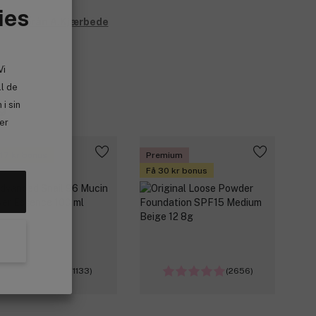
ies
e allt från A.Kjærbede
Vi
ll de
i sin
g
ler
 17 kr bonus
Premium
Få 30 kr bonus
(1133)
(2656)