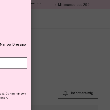
jon kunder – Trustpilot 4,7
✓ Minimumbelopp 299,-
av 5
 Narrow Dressing
0)
Informera mig
ost. Du kan när som
ionen.