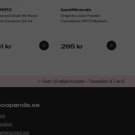
OSRX
bareMinerals
anced Snail 96 Mucin
Original Loose Powder
er Essence 100 ml
Foundation SPF15 Medium
Beige 12 8g
1 kr
295 kr
✓ Över 1,5 miljon kunder – Trustpilot 4,7 av 5
copanda.se
oss
medlem
arbeta med oss