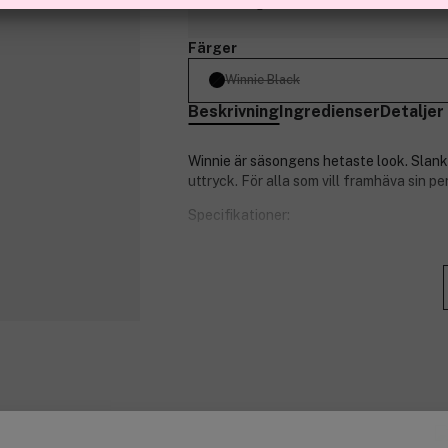
Slut i lager
Färger
Winnie Black
Beskrivning
Ingredienser
Detaljer
Winnie är säsongens hetaste look. Slanka
uttryck. För alla som vill framhäva sin per
Specifikationer:
UV 400-filter.
Polykarbonatlinser.
Optiska gångjärn av hög kvalitet.
Rengöringspåse ingår.
Formbara skalmar med metallkärn
Lins: 50 mm.
Bro: 23 mm.
Skalmar: 143 mm.
Produktnummer:
3279681