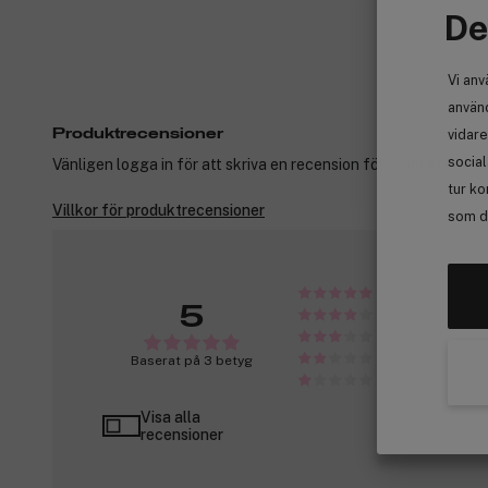
De
Vi anv
använd
vidare
Produktrecensioner
socia
Vänligen logga in för att skriva en recension för produkter som
tur ko
Villkor för produktrecensioner
som de
5
Baserat på 3 betyg
Visa alla
recensioner