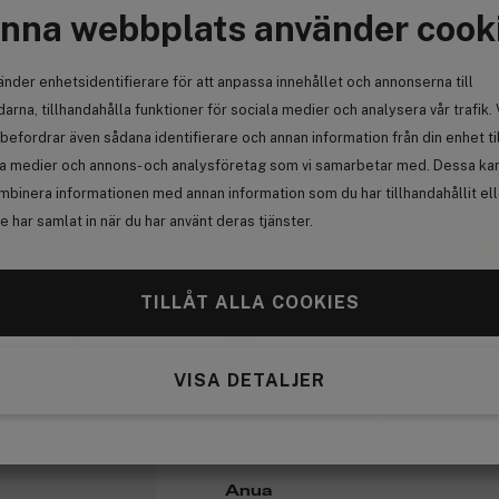
nna webbplats använder cook
S
änder enhetsidentifierare för att anpassa innehållet och annonserna till
arna, tillhandahålla funktioner för sociala medier och analysera vår trafik. 
befordrar även sådana identifierare och annan information från din enhet ti
la medier och annons- och analysföretag som vi samarbetar med. Dessa kan 
 du har köpt.
Vi rekommenderar detta till di
mbinera informationen med annan information som du har tillhandahållit el
 har samlat in när du har använt deras tjänster.
Köp 2, få 25%
Få
TILLÅT ALLA COOKIES
(3)
(0)
(0)
(0)
VISA DETALJER
(0)
(17)
Anua