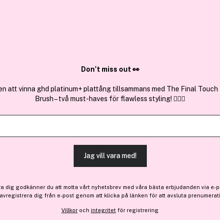
✓ Över 1,5 mil
ktura
✓ Trygg E-handel
Sök bland 25.192 produkter..
Don’t miss out 👀
onable
en att vinna ghd platinum+ plattång tillsammans med The Final Touch
Brush – två must-haves för flawless styling! 💇‍♀️✨
Få 35 kr bonus
A.Kjærbede
Winnie Black
(3)
Läs produktrecensioner (
Jag vill vara med!
349 kr
ra dig godkänner du att motta vårt nyhetsbrev med våra bästa erbjudanden via e-p
Slut i lager
 avregistrera dig från e-post genom att klicka på länken för att avsluta prenumerat
Villkor
och
integritet
för registrering