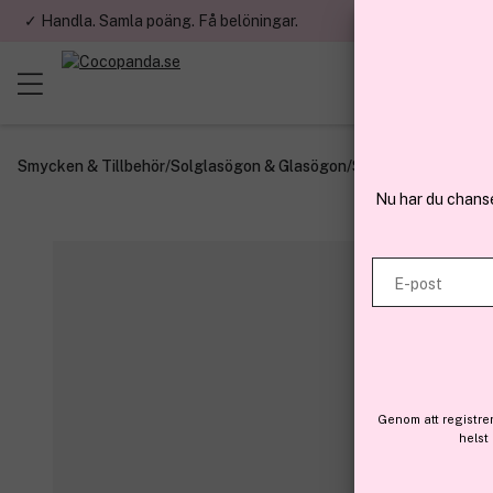
✓ Handla. Samla poäng. Få belöningar.
✓ Betala med fa
Smycken & Tillbehör
/
Solglasögon & Glasögon
/
Solglasögon
/
Fashi
Nu har du chans
E-post
Genom att registre
helst