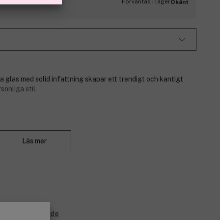
Förväntas i lager
Okänt
 glas med solid infattning skapar ett trendigt och kantigt
sonliga stil.
Stäng
Läs mer
a.