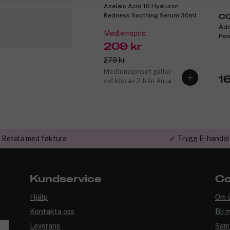
Azelaic Acid 10 Hyaluron
Redness Soothing Serum 30ml
C
Adv
Medlemspris:
Pow
209 kr
279 kr
Medlemspriset gäller
16
vid köp av 2 från Anua
 Betala med faktura
✓ Trygg E-handel
Kundservice
Co
Hjälp
Om 
Kontakta oss
Bli 
Leverans
Sam