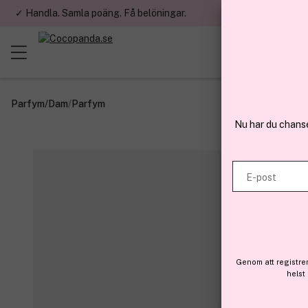
✓ Handla. Samla poäng. Få belöningar.
✓ Betala med fa
Parfym
/
Dam
/
Parfym
Nu har du chans
E-post
Genom att registre
helst