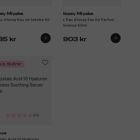
sey Miyake
Issey Miyake
au d'Issey Eau de toilette 50
L'Eau d'Issey Eau De Parfum
Intense 50ml
85 kr
903 kr
p 2, få 25%
(17)
ua
laic Acid 10 Hyaluron