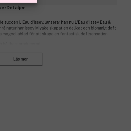
ser
Detaljer
de succén L'Eau d'Issey, lanserar han nu L'Eau d'Issey Eau &
r rå natur har Issey Miyake skapat en delikat och blommig doft
 magnoliablad för att skapa en fantastisk doftsensation.
 hållbart producerad.
Stäng
Läs mer