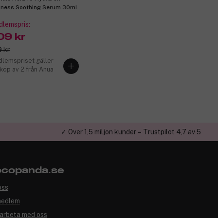
ness Soothing Serum 30ml
lemspris:
09 kr
 kr
lemspriset gäller
 köp av 2 från Anua
✓ Över 1,5 miljon kunder – Trustpilot 4,7 av 5
copanda.se
oss
medlem
arbeta med oss