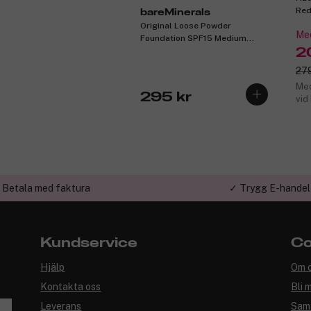
Red
bareMinerals
Original Loose Powder
Med
Foundation SPF15 Medium
Beige 12 8g
2
279
Med
295 kr
vid
 Betala med faktura
✓ Trygg E-handel
Kundservice
Co
Hjälp
Om 
Kontakta oss
Bli 
Leverans
Sam