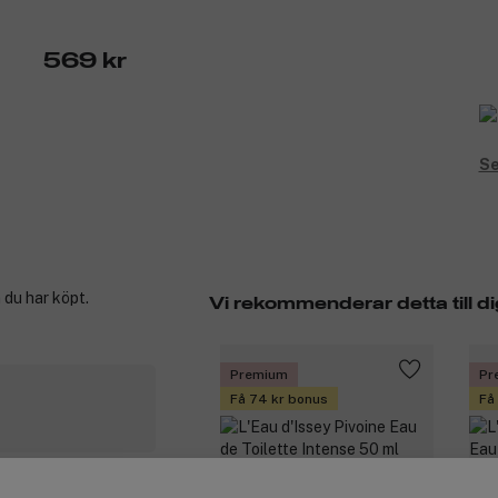
569 kr
Se
 du har köpt.
Vi rekommenderar detta till di
Premium
Pr
Få 74 kr bonus
Få