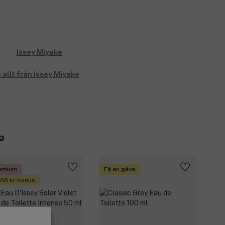
 allt från Issey Miyake
g
emium
Få en gåva
 68 kr bonus