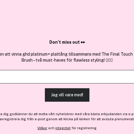
✓ Över 1,5 mil
ktura
✓ Trygg E-handel
Sök bland 25.208 produkter..
Don’t miss out 👀
en att vinna ghd platinum+ plattång tillsammans med The Final Touch
Brush – två must-haves för flawless styling! 💇‍♀️✨
Få 86 kr bonus
Issey Miyake
L’Eau d’Issey Eau&Magnolia
Jag vill vara med!
852 kr
Slut i lager
ra dig godkänner du att motta vårt nyhetsbrev med våra bästa erbjudanden via e-p
 avregistrera dig från e-post genom att klicka på länken för att avsluta prenumerat
Villkor
och
integritet
för registrering
Slut i lager