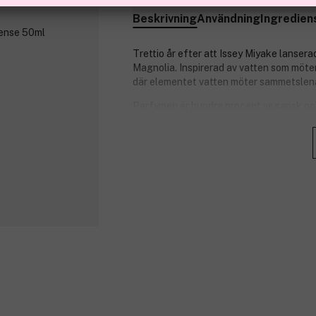
Beskrivning
Användning
Ingredien
Trettio år efter att Issey Miyake lansera
Magnolia. Inspirerad av vatten som möte
där elementet vatten möter sammetslena
Parfymen är hundra procent vegansk och
Doftnoter:
Toppnoter: Bergamott och aqua.
Hjärtnoter: magnolia.
Basnoter: sandelträ.
Produktnummer:
3228863