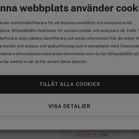
nna webbplats använder cook
änder enhetsidentifierare för att anpassa innehållet och annonserna till
arna, tillhandahålla funktioner för sociala medier och analysera vår trafik. 
Issey Miyake
Is
befordrar även sådana identifierare och annan information från din enhet ti
L'Eau d'Issey Pivoine Eau de
L'E
Toilette Intense 50 ml
de 
la medier och annons- och analysföretag som vi samarbetar med. Dessa kan 
mbinera informationen med annan information som du har tillhandahållit el
732 kr
6
 har samlat in när du har använt deras tjänster.
TILLÅT ALLA COOKIES
Få 42 kr bonus
Pr
Få
VISA DETALJER
(4)