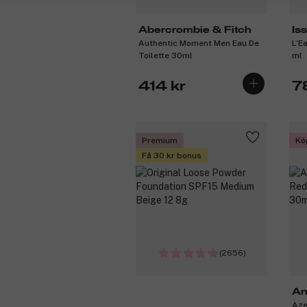
Abercrombie & Fitch
Is
Authentic Moment Men Eau De
L’E
Toilette 30ml
ml
414 kr
7
Premium
Kö
Få 30 kr bonus
(2656)
An
Aze