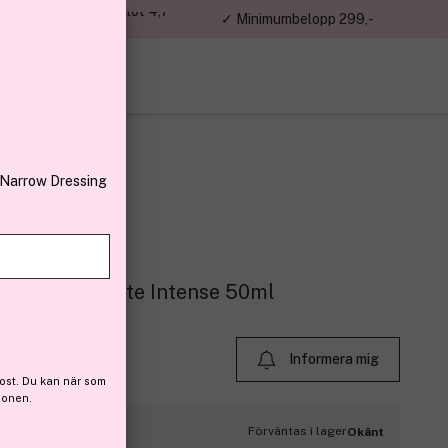
jon kunder – Trustpilot 4,7
✓ Minimumbelopp 299,-
av 5
 Narrow Dressing
 Eau De Toilette Intense 50ml
Informera mig
ost. Du kan när som
ionen.
Förväntas i lager
Okänt