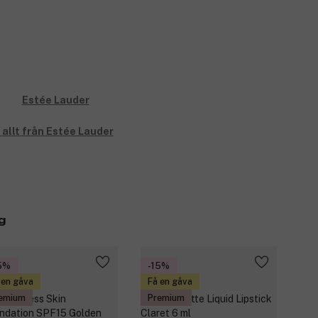
 allt från Estée Lauder
g
5%
-15%
 en gåva
Få en gåva
emium
Premium