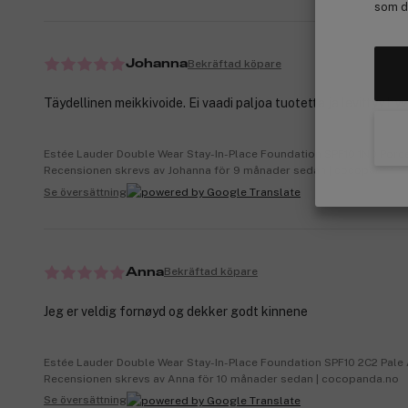
som de
Bekräftad köpare
Johanna
Täydellinen meikkivoide. Ei vaadi paljoa tuotetta ja levittyy hyv
Estée Lauder Double Wear Stay-In-Place Foundation SPF10 1N0 Porc
Recensionen skrevs av Johanna för 9 månader sedan | cocopanda.fi
Se översättning
Bekräftad köpare
Anna
Jeg er veldig fornøyd og dekker godt kinnene
Estée Lauder Double Wear Stay-In-Place Foundation SPF10 2C2 Pal
Recensionen skrevs av Anna för 10 månader sedan | cocopanda.no
Se översättning