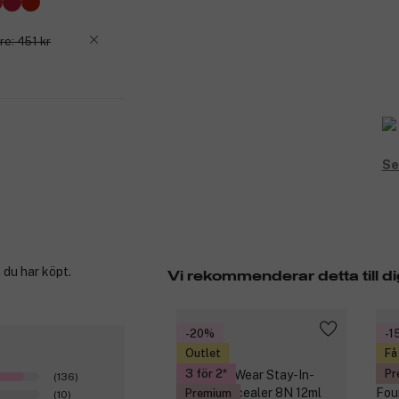
re: 451 kr
Se
 du har köpt.
Vi rekommenderar detta till di
-20%
-1
Outlet
Få
3 för 2
Pr
(136)
Premium
(10)