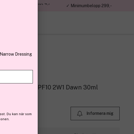
jon kunder – Trustpilot 4,7
✓ Minimumbelopp 299,-
av 5
 Narrow Dressing
e Foundation SPF10 2W1 Dawn 30ml
r (97)
Informera mig
ost. Du kan när som
ionen.