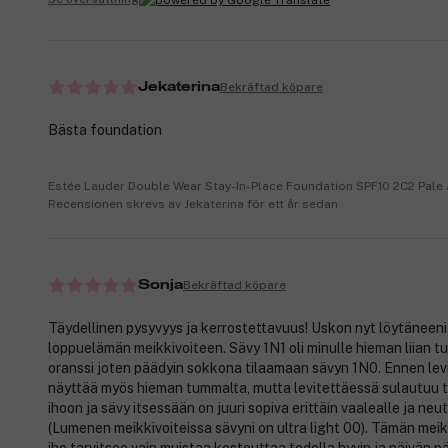
Bekräftad köpare
Jekaterina
Bästa foundation
Estée Lauder Double Wear Stay-In-Place Foundation SPF10 2C2 Pal
Recensionen skrevs av Jekaterina för ett år sedan
Bekräftad köpare
Sonja
Täydellinen pysyvyys ja kerrostettavuus! Uskon nyt löytäneeni 
loppuelämän meikkivoiteen. Sävy 1N1 oli minulle hieman liian t
oranssi joten päädyin sokkona tilaamaan sävyn 1N0. Ennen lev
näyttää myös hieman tummalta, mutta levitettäessä sulautuu t
ihoon ja sävy itsessään on juuri sopiva erittäin vaalealle ja neutr
(Lumenen meikkivoiteissa sävyni on ultra light 00). Tämän meik