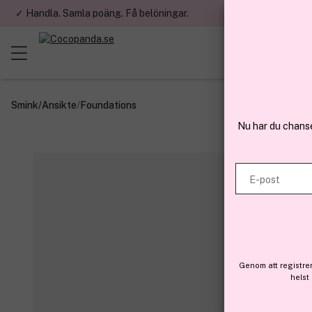
✓ Handla. Samla poäng. Få belöningar.
✓ Betala med fa
Smink
/
Ansikte
/
Foundations
Nu har du chans
E-post
Genom att registre
helst