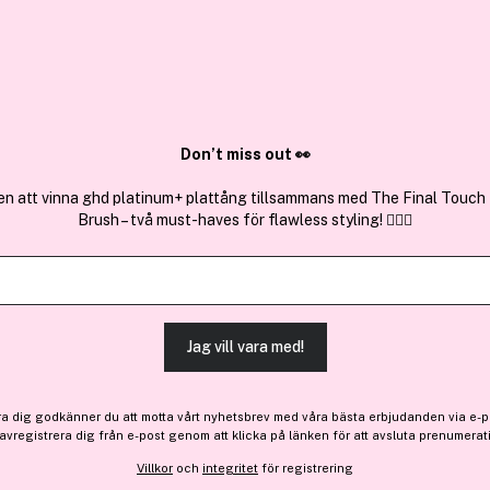
✓ Över 1,5 mil
ktura
✓ Trygg E-handel
Sök bland 25.250 produkter..
Don’t miss out 👀
en att vinna ghd platinum+ plattång tillsammans med The Final Touch
Brush – två must-haves för flawless styling! 💇‍♀️✨
Få 48 kr bonus
Estée Lauder
Double Wear Stay-In-Plac
(157)
Läs produktrecensione
Jag vill vara med!
475 kr
ra dig godkänner du att motta vårt nyhetsbrev med våra bästa erbjudanden via e-p
Slut i lager
 avregistrera dig från e-post genom att klicka på länken för att avsluta prenumerat
Villkor
och
integritet
för registrering