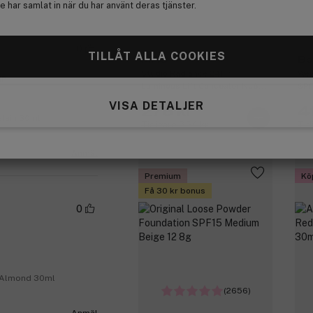
 har samlat in när du har använt deras tjänster.
0
TILLÅT ALLA COOKIES
MAC
Bo
Studio Radiance 24Hr
Wei
in.
Luminous Lift Concealer Nc60
SPF
11 ml
VISA DETALJER
276 kr
4
elain 30ml
Tidigare 354 kr
Tid
Anmäl
Premium
Kö
Få 30 kr bonus
0
e Almond 30ml
(2656)
Anmäl