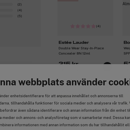
(2)
(4)
(5)
(4)
Estée Lauder
Bo
Double Wear Stay-In-Place
Wei
Concealer 8N 12ml
SPF
315 kr
5
Tidigare 394 kr
Tid
nna webbplats använder cook
0
-22%
-
nde formulan
änder enhetsidentifierare för att anpassa innehållet och annonserna till
Outlet
Ou
k den nya
arna, tillhandahålla funktioner för sociala medier och analysera vår trafik. 
r av en retur
3 för 2
Få
befordrar även sådana identifierare och annan information från din enhet ti
Premium
3 
Pr
la medier och annons- och analysföretag som vi samarbetar med. Dessa kan 
elain 30ml
mbinera informationen med annan information som du har tillhandahållit el
Anmäl