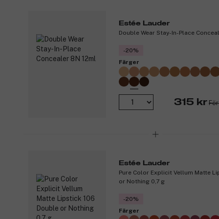
Estée Lauder
Double Wear Stay-In-Place Conceal
-20%
Färger
315 kr
För
Estée Lauder
Pure Color Explicit Vellum Matte L
or Nothing 0,7 g
-20%
Färger