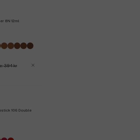
Hitta din perfekta nyans
C: Cool. Tilll dig som har en rosa u
er 8N 12ml
N: Neutral. Till dig som har en jäm
W: Warm. Till dig osm har en gyllen
solbränd.
Produktnummer:
3121308
e: 394 kr
ipstick 106 Double