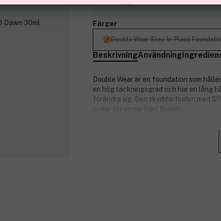
Slut i lager
Färger
Double Wear Stay-In-Place Foundat
Beskrivning
Användning
Ingredien
Double Wear är en foundation som håller
en hög täckningsgrad och har en lång hå
förändra sig. Den skyddar huden med SP
puder för en perfekt finnish.
Passar till alla hudtyper.
Föredelar
Håller i upp till 24 timmar.
Oljfri och mattande.
Finns i väldigt många nyanser.
Glutenfri.
Utan uttorkande alkoholer och ani