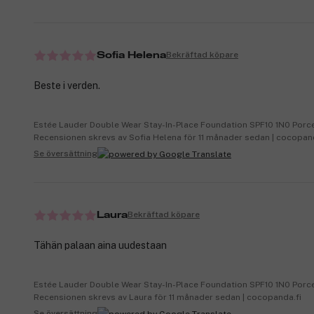
Bekräftad köpare
Sofia Helena
Beste i verden.
Estée Lauder Double Wear Stay-In-Place Foundation SPF10 1N0 Porc
Recensionen skrevs av Sofia Helena för 11 månader sedan | cocopa
Se översättning
Bekräftad köpare
Laura
Tähän palaan aina uudestaan
Estée Lauder Double Wear Stay-In-Place Foundation SPF10 1N0 Porc
Recensionen skrevs av Laura för 11 månader sedan | cocopanda.fi
Se översättning