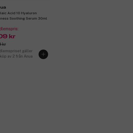
ua
laic Acid 10 Hyaluron
ness Soothing Serum 30ml
lemspris:
09 kr
 kr
lemspriset gäller
 köp av 2 från Anua