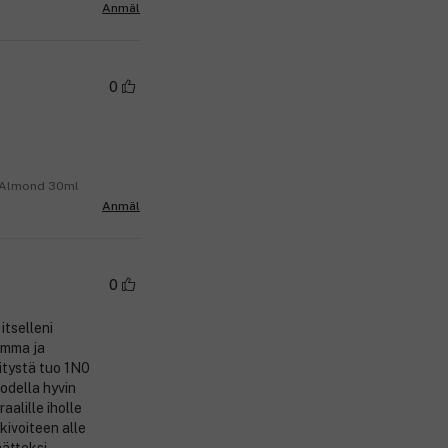
Anmäl
0
e Almond 30ml
Anmäl
0
itselleni
umma ja
itystä tuo 1N0
odella hyvin
aalille iholle
kivoiteen alle