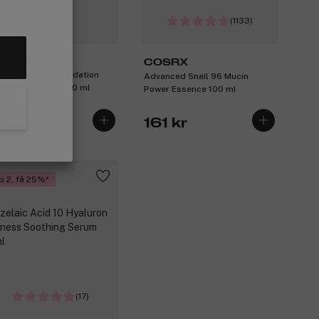
(1133)
bbi Brown
COSRX
ghtless Skin Foundation
Advanced Snail 96 Mucin
15 Warm Honey 30 ml
Power Essence 100 ml
13 kr
161 kr
igare 626 kr
p 2, få 25%
(17)