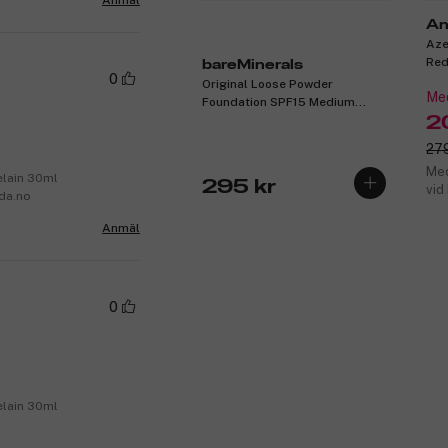
An
Aze
Red
bareMinerals
0
Original Loose Powder
Med
Foundation SPF15 Medium
Beige 12 8g
2
279
Med
elain 30ml
295 kr
vid
nda.no
Anmäl
0
elain 30ml