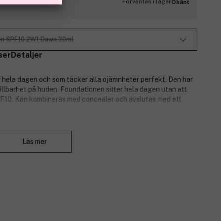
Förväntas i lager
Okänt
ion SPF10 2W1 Dawn 30ml
ser
Detaljer
 hela dagen och som täcker alla ojämnheter perfekt. Den har
llbarhet på huden. Foundationen sitter hela dagen utan att
F10. Kan kombineras med concealer och avslutas med ett
Stäng
Läs mer
maliska ingredienser.