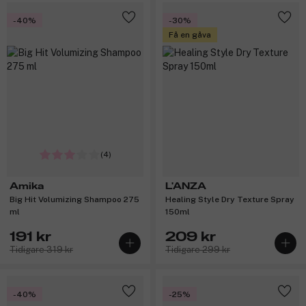
-40%
-30%
Få en gåva
(4)
Amika
L'ANZA
Big Hit Volumizing Shampoo 275
Healing Style Dry Texture Spray
ml
150ml
191 kr
209 kr
Tidigare 319 kr
Tidigare 299 kr
-40%
-25%