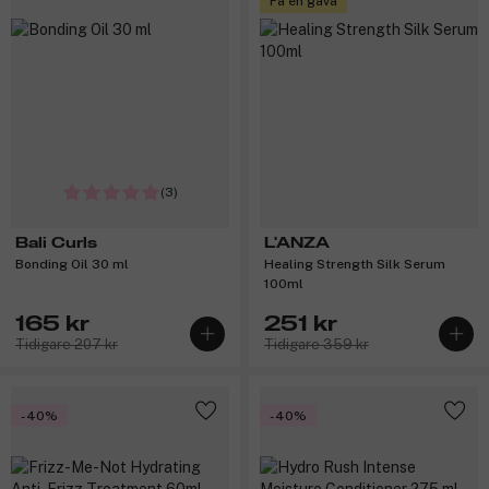
Få en gåva
(3)
Bali Curls
L'ANZA
Bonding Oil 30 ml
Healing Strength Silk Serum
100ml
165 kr
251 kr
Tidigare 207 kr
Tidigare 359 kr
-40%
-40%