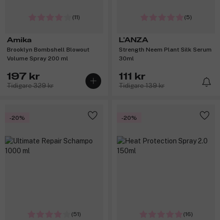
(11)
(5)
Amika
L'ANZA
Brooklyn Bombshell Blowout
Strength Neem Plant Silk Serum
Volume Spray 200 ml
30ml
197 kr
111 kr
Tidigare 329 kr
Tidigare 139 kr
-20%
-20%
(51)
(16)