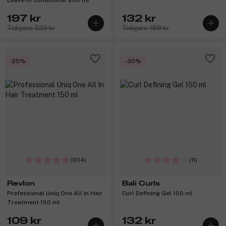
197 kr
132 kr
Tidigare 329 kr
Tidigare 189 kr
-25%
-30%
(1014)
(11)
Revlon
Bali Curls
Professional Uniq One All In Hair
Curl Defining Gel 150 ml
Treatment 150 ml
109 kr
132 kr