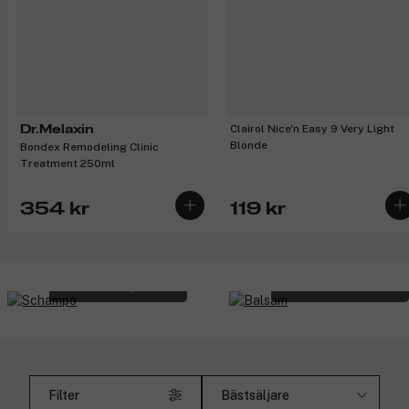
Clairol Nice'n Easy 9 Very Light
Dr.Melaxin
Blonde
Bondex Remodeling Clinic
Treatment 250ml
354 kr
119 kr
Schampo
Balsam
Filter