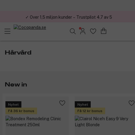
✓ Över 1,5 miljon kunder – Trustpilot 4,7 av 5
Sök bland 25.190 produkter..
Hårvård
New in
Nyhet
Nyhet
Få 36 kr bonus
Få 12 kr bonus