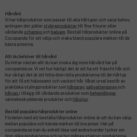
Hårvård
Vi har hårprodukter som passar till alla hårtyper och varje behov,
antingen det gäller
stylingprodukter
till fina frisyrer eller
vårdande
schampo
och
balsam
. Beställ hårprodukter online på
Cocopanda för att välja och vraka bland populära märken till de
bästa priserna.
Allt du behöver till hårvård
Du hittar nästan allt du kan önska dig inom hårvård här på
cocopanda.se. Vi vet hur härligt det är att ha ett fräscht hår och
hur viktigt det är att hitta dom rätta produkterna till din hårtyp
för att få ett hälsosamt och vackert hår. Vårat urval består av
praktiska stylingprodukter som
hårspray
,
saltvattenspray
och
hårvax
i tillägg till vårdande produkter som
behandlingar
,
värmebeskyddande produkter och
håroljor
.
Beställ populära hårprodukter online
Fördelen med att beställa hårprodukter online är att du kan välja
mellan populära och kända märken till bra priser. Här på
cocopanda.se kan du enkelt läsa vad andra kunder tycker om
dom olika produkterna och se hur många stjärnor produkterna