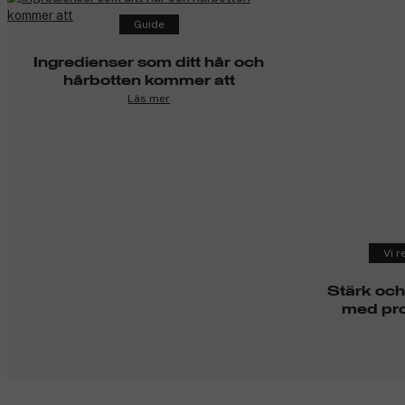
Guide
Ingredienser som ditt hår och
hårbotten kommer att
Läs mer
Vi 
Stärk och
med pro