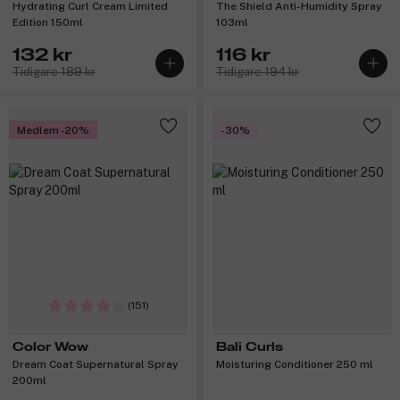
Hydrating Curl Cream Limited
The Shield Anti-Humidity Spray
Edition 150ml
103ml
132 kr
116 kr
Tidigare 189 kr
Tidigare 194 kr
Medlem -20%
-30%
(151)
Color Wow
Bali Curls
Dream Coat Supernatural Spray
Moisturing Conditioner 250 ml
200ml