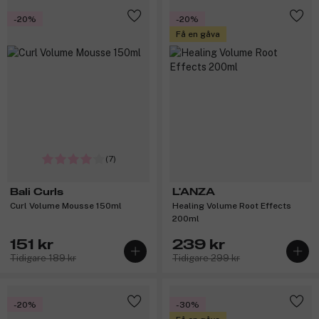
-20%
-20%
Få en gåva
(7)
Bali Curls
L'ANZA
Curl Volume Mousse 150ml
Healing Volume Root Effects
200ml
151 kr
239 kr
Tidigare 189 kr
Tidigare 299 kr
-20%
-30%